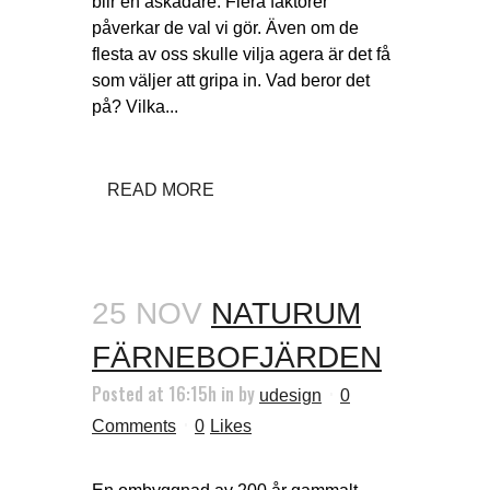
blir en åskådare. Flera faktorer
påverkar de val vi gör. Även om de
flesta av oss skulle vilja agera är det få
som väljer att gripa in. Vad beror det
på? Vilka...
READ MORE
25 NOV
NATURUM
FÄRNEBOFJÄRDEN
Posted at 16:15h
in
by
udesign
0
Comments
0
Likes