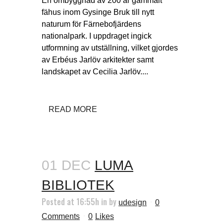
En ombyggnad av 200 år gammalt
fähus inom Gysinge Bruk till nytt
naturum för Färnebofjärdens
nationalpark. I uppdraget ingick
utformning av utställning, vilket gjordes
av Erbéus Jarlöv arkitekter samt
landskapet av Cecilia Jarlöv....
READ MORE
01 DEC
LUMA
BIBLIOTEK
Posted at 16:55h
in
by
udesign
0
Comments
0
Likes