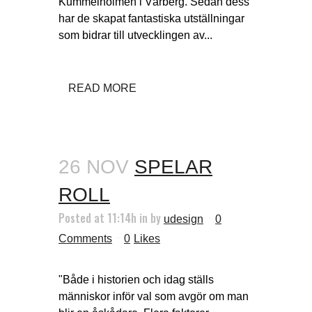
Kummelholmen i Vårberg. Sedan dess
har de skapat fantastiska utställningar
som bidrar till utvecklingen av...
READ MORE
26 NOV
SPELAR
ROLL
Posted at 11:14h
in
by
udesign
0
Comments
0
Likes
"Både i historien och idag ställs
människor inför val som avgör om man