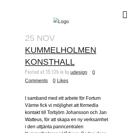
ARCHIVE
25 NOV
KUMMELHOLMEN
KONSTHALL
Posted at 15:12h
in
by
udesign
0
Comments
0
Likes
I samband med ett arbete för Fortum
Värme fick vi möjlighet att förmedla
kontakt till Torbjörn Johansson och Jan
Watteus, för att skapa en ny verksamhet
i den uttjänta panncentralen