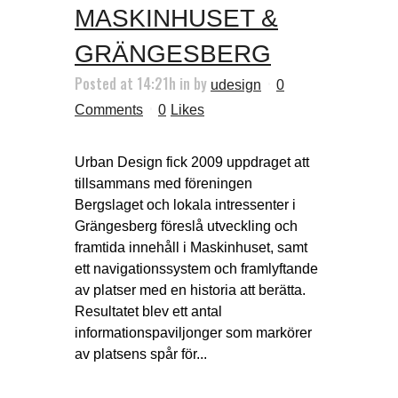
MASKINHUSET &
GRÄNGESBERG
Posted at 14:21h
in
by
udesign
0
Comments
0
Likes
Urban Design fick 2009 uppdraget att
tillsammans med föreningen
Bergslaget och lokala intressenter i
Grängesberg föreslå utveckling och
framtida innehåll i Maskinhuset, samt
ett navigationssystem och framlyftande
av platser med en historia att berätta.
Resultatet blev ett antal
informationspaviljonger som markörer
av platsens spår för...