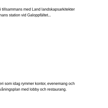
har vi tillsammans med Land landskapsarkitekter
ans station vid Galoppfältet...
ggeri som idag rymmer kontor, evenemang och
e våningsplan med lobby och restaurang.