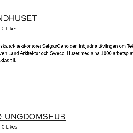
NDHUSET
0
Likes
ska arkitektkontoret SelgasCano den inbjudna tävlingen om T
även Land Arkitektur och Sweco. Huset med sina 1800 arbetsplat
as till...
 & UNGDOMSHUB
0
Likes