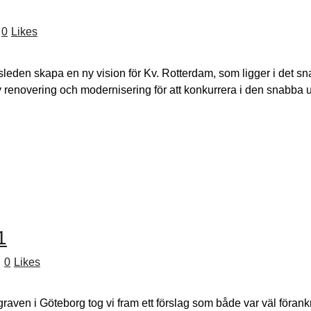
0
Likes
sleden skapa en ny vision för Kv. Rotterdam, som ligger i det 
av renovering och modernisering för att konkurrera i den snabb
1
0
Likes
lgraven i Göteborg tog vi fram ett förslag som både var väl förank