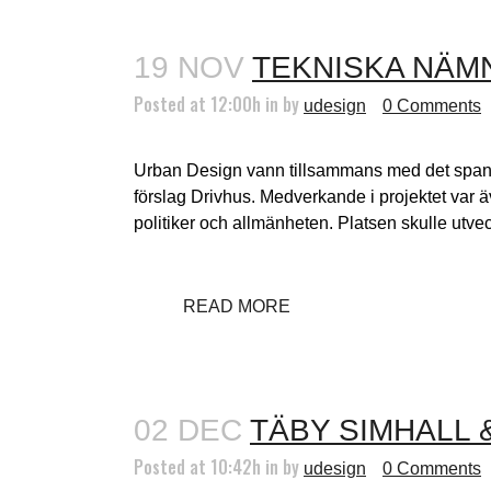
19 NOV
TEKNISKA NÄM
Posted at 12:00h
in
by
udesign
0 Comments
Urban Design vann tillsammans med det span
förslag Drivhus. Medverkande i projektet var 
politiker och allmänheten. Platsen skulle utveckl
READ MORE
02 DEC
TÄBY SIMHALL
Posted at 10:42h
in
by
udesign
0 Comments