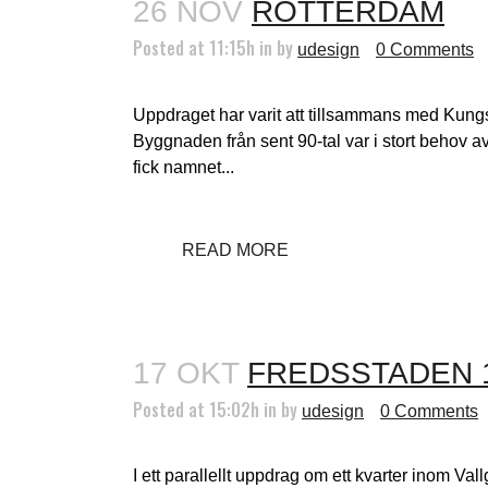
26 NOV
ROTTERDAM
Posted at 11:15h
in
by
udesign
0 Comments
Uppdraget har varit att tillsammans med Kung
Byggnaden från sent 90-tal var i stort behov 
fick namnet...
READ MORE
17 OKT
FREDSSTADEN 
Posted at 15:02h
in
by
udesign
0 Comments
I ett parallellt uppdrag om ett kvarter inom Val