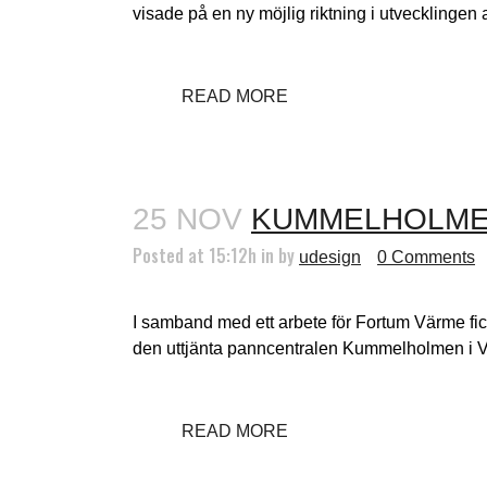
visade på en ny möjlig riktning i utvecklingen a
READ MORE
25 NOV
KUMMELHOLME
Posted at 15:12h
in
by
udesign
0 Comments
I samband med ett arbete för Fortum Värme fick
den uttjänta panncentralen Kummelholmen i Vårb
READ MORE