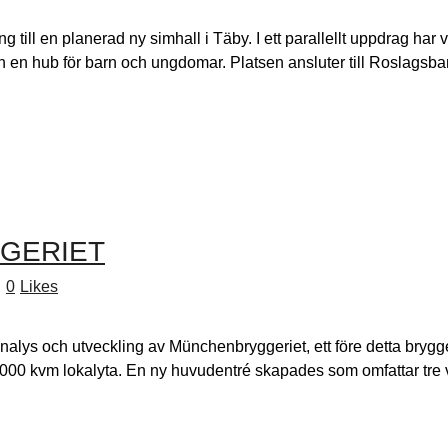
ning till en planerad ny simhall i Täby. I ett parallellt uppdrag 
h en hub för barn och ungdomar. Platsen ansluter till Roslagsban
GERIET
0
Likes
analys och utveckling av Münchenbryggeriet, ett före detta bry
46 000 kvm lokalyta. En ny huvudentré skapades som omfattar tr