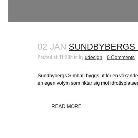
02 JAN
SUNDBYBERGS 
Posted at 11:20h
in
by
udesign
0 Comments
Sundbybergs Simhall byggs ut för en växande 
en egen volym som riktar sig mot idrottsplatsen
READ MORE