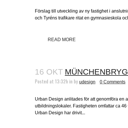
Förslag till utveckling av ny fastighet i anslut
och Tyréns trafikare ritat en gymnasieskola oc
READ MORE
16 OKT
MÜNCHENBRYG
Posted at 13:32h
in
by
udesign
0 Comments
Urban Design anlitades för att genomföra en 
utbildningslokaler. Fastigheten omfattar ca 
Urban Design har drivit...