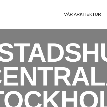
VÅR ARKITEKTUR
STADSHU
CENTRAL
TOCKHO