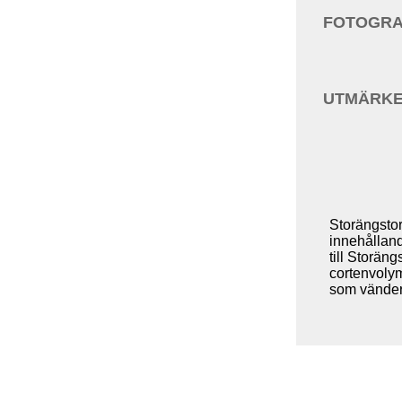
FOTOGRA
UTMÄRKE
Storängstor
innehålland
till Storän
cortenvolym
som vänder 