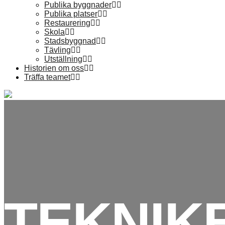
Publika byggnader
Publika platser
Restaurering
Skola
Stadsbyggnad
Tävling
Utställning
Historien om oss
Träffa teamet
TEKNIK