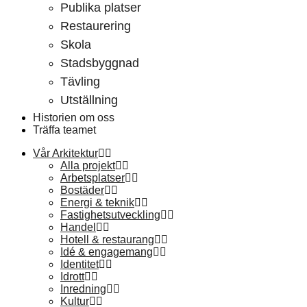
Publika platser
Restaurering
Skola
Stadsbyggnad
Tävling
Utställning
Historien om oss
Träffa teamet
Vår Arkitektur
Alla projekt
Arbetsplatser
Bostäder
Energi & teknik
Fastighetsutveckling
Handel
Hotell & restaurang
Idé & engagemang
Identitet
Idrott
Inredning
Kultur