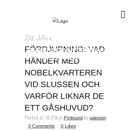
FÖRDJUPNING: VAD HÄNDER
28 JAN
MED NOBELKVARTEREN VID
FÖRDJUPNING: VAD
SLUSSEN OCH VARFÖR LIKNAR
DE ETT GÅSHUVUD?
HÄNDER MED
NOBELKVARTEREN
VID SLUSSEN OCH
VARFÖR LIKNAR DE
ETT GÅSHUVUD?
Posted at 16:21h
in
by
Pinboard
udesign
0 Comments
0
Likes