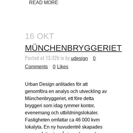
READ MORE
16 OKT
MÜNCHENBRYGGERIET
Posted at 13:32h
in
by
udesign
0
Comments
0
Likes
Urban Design anlitades för att
genomföra en analys och utveckling av
Münchenbryggeriet, ett före detta
bryggeri som idag rymmer kontor,
evenemang och utbildningslokaler.
Fastigheten omfattar ca 46 000 kvm
lokalyta. En ny huvudentré skapades