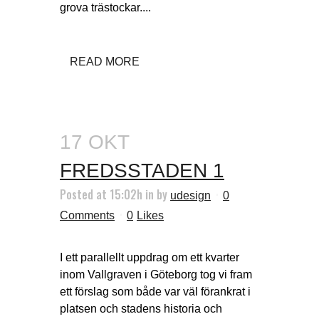
grova trästockar....
READ MORE
17 OKT
FREDSSTADEN 1
Posted at 15:02h
in
by
udesign
0
Comments
0
Likes
I ett parallellt uppdrag om ett kvarter
inom Vallgraven i Göteborg tog vi fram
ett förslag som både var väl förankrat i
platsen och stadens historia och