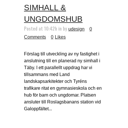
SIMHALL &
UNGDOMSHUB
Posted at 10:42h
in
by
udesign
0
Comments
0
Likes
Förslag till utveckling av ny fastighet i
anslutning till en planerad ny simhall i
Täby. I ett parallellt uppdrag har vi
tillsammans med Land
landskapsarkitekter och Tyréns
trafikare ritat en gymnasieskola och en
hub för barn och ungdomar. Platsen
ansluter till Roslagsbanans station vid
Galoppfältet...