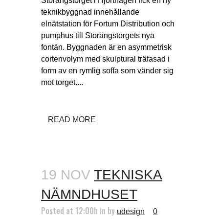
Storängstorget i Hjorthagen fick en ny
teknikbyggnad innehållande
elnätstation för Fortum Distribution och
pumphus till Storängstorgets nya
fontän. Byggnaden är en asymmetrisk
cortenvolym med skulptural träfasad i
form av en rymlig soffa som vänder sig
mot torget....
READ MORE
19 NOV
TEKNISKA
NÄMNDHUSET
Posted at 12:00h
in
by
udesign
0