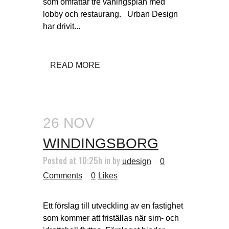
som omfattar tre våningsplan med
lobby och restaurang. Urban Design
har drivit...
READ MORE
26 NOV
WINDINGSBORG
Posted at 10:25h
in
by
udesign
0
Comments
0
Likes
Ett förslag till utveckling av en fastighet
som kommer att friställas när sim- och