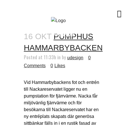
ARCHIVE
16 OKT
PUMPHUS
HAMMARBYBACKEN
Posted at 11:33h
in
by
udesign
0
Comments
0
Likes
Vid Hammarbybackens fot och entrén
till Nackareservatet ligger nu en
pumpstation för fjärrvärme. Nacka får
miljövänlig fjärrvärme och för
besökarna till Nackareservatet har en
ny entréplats skapats där generösa
sittbänkar fälls in i en rustik fasad av