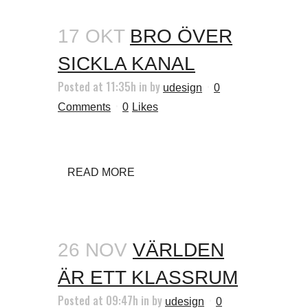
17 OKT
BRO ÖVER
SICKLA KANAL
Posted at 11:35h
in
by
udesign
0
Comments
0
Likes
READ MORE
26 NOV
VÄRLDEN
ÄR ETT KLASSRUM
Posted at 09:47h
in
by
udesign
0