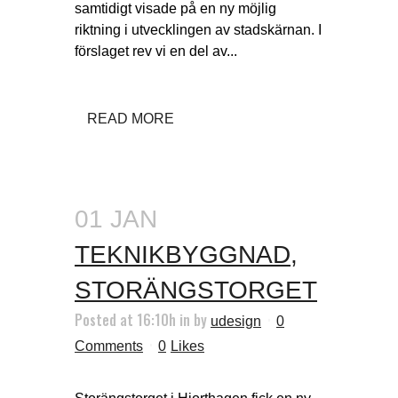
samtidigt visade på en ny möjlig
riktning i utvecklingen av stadskärnan. I
förslaget rev vi en del av...
READ MORE
01 JAN
TEKNIKBYGGNAD,
STORÄNGSTORGET
Posted at 16:10h
in
by
udesign
0
Comments
0
Likes