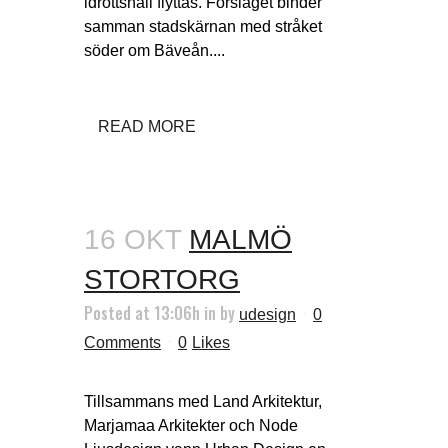
idrottshall flyttas. Förslaget binder
samman stadskärnan med stråket
söder om Bäveån....
READ MORE
16 OKT
MALMÖ
STORTORG
Posted at 13:06h
in
by
udesign
0
Comments
0
Likes
Tillsammans med Land Arkitektur,
Marjamaa Arkitekter och Node